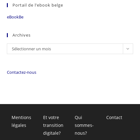
Portail de l’ebook belge
eBookBe
Archives
Sélectionner un mois
Contactez-nous
Mentions
Et votre
Qui
Contact
légales
transition
sommes-
digitale?
nous?